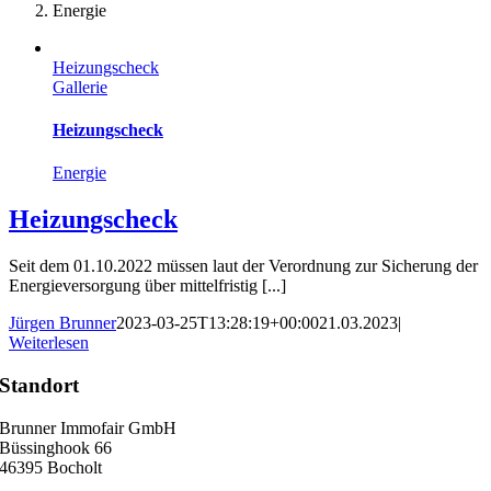
Energie
Heizungscheck
Gallerie
Heizungscheck
Energie
Heizungscheck
Seit dem 01.10.2022 müssen laut der Verordnung zur Sicherung der
Energieversorgung über mittelfristig [...]
Jürgen Brunner
2023-03-25T13:28:19+00:00
21.03.2023
|
Weiterlesen
Standort
Brunner Immofair GmbH
Büssinghook 66
46395 Bocholt