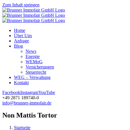
Zum Inhalt springen
Home
Über Uns
Anfrage
Blog
News
Energie
WEMoG
Versicherungen
Steuerrecht
WEG – Verwaltung
Kontakt
Facebook
Instagram
YouTube
+49 2871 189740-0
info@brunner-immofair.de
Non Mattis Tortor
Startseite