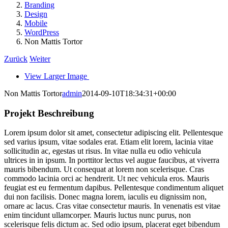
Branding
Design
Mobile
WordPress
Non Mattis Tortor
Zurück
Weiter
View Larger Image
Non Mattis Tortor
admin
2014-09-10T18:34:31+00:00
Projekt Beschreibung
Lorem ipsum dolor sit amet, consectetur adipiscing elit. Pellentesque
sed varius ipsum, vitae sodales erat. Etiam elit lorem, lacinia vitae
sollicitudin ac, egestas ut risus. In vitae nulla eu odio vehicula
ultrices in in ipsum. In porttitor lectus vel augue faucibus, at viverra
mauris bibendum. Ut consequat at lorem non scelerisque. Cras
commodo lacinia orci ac hendrerit. Ut nec vehicula eros. Mauris
feugiat est eu fermentum dapibus. Pellentesque condimentum aliquet
dui non facilisis. Donec magna lorem, iaculis eu dignissim non,
ornare ac lacus. Cras vitae consectetur mauris. In venenatis est vitae
enim tincidunt ullamcorper. Mauris luctus nunc purus, non
scelerisque felis dictum ac. Sed odio ipsum, placerat eget bibendum