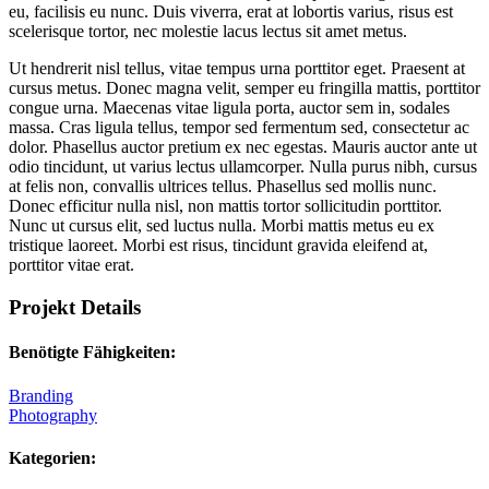
eu, facilisis eu nunc. Duis viverra, erat at lobortis varius, risus est
scelerisque tortor, nec molestie lacus lectus sit amet metus.
Ut hendrerit nisl tellus, vitae tempus urna porttitor eget. Praesent at
cursus metus. Donec magna velit, semper eu fringilla mattis, porttitor
congue urna. Maecenas vitae ligula porta, auctor sem in, sodales
massa. Cras ligula tellus, tempor sed fermentum sed, consectetur ac
dolor. Phasellus auctor pretium ex nec egestas. Mauris auctor ante ut
odio tincidunt, ut varius lectus ullamcorper. Nulla purus nibh, cursus
at felis non, convallis ultrices tellus. Phasellus sed mollis nunc.
Donec efficitur nulla nisl, non mattis tortor sollicitudin porttitor.
Nunc ut cursus elit, sed luctus nulla. Morbi mattis metus eu ex
tristique laoreet. Morbi est risus, tincidunt gravida eleifend at,
porttitor vitae erat.
Projekt Details
Benötigte Fähigkeiten:
Branding
Photography
Kategorien: